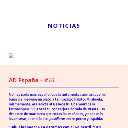
0
NOTICIAS
AD España
– #16
No hay nada más español que la automedicación así que, un
buen día, dediqué un plato a tan castizo hábito. Mi abuela,
mismamente, era adicta al
Gelocatil
. Una
yonki
de la
farmacopea.
"El Torete"
con tarjeta dorada de
RENFE
. Un
desastre de matriarca que todas las mañanas, y nada más
levantarse, se metía dos
pastillazos
entre pecho y espalda:
"¡Abuelaaaaaa! ¡¿Ya estamos con el Gelocatil ?! ¡Es