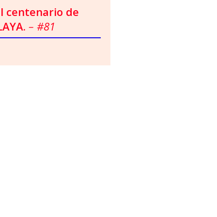
el centenario de
LAYA.
– #81