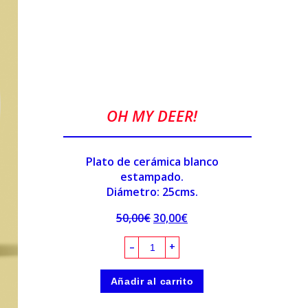
OH MY DEER!
Plato de cerámica blanco
estampado.
Diámetro: 25cms.
50,00
€
30,00
€
–
+
Añadir al carrito