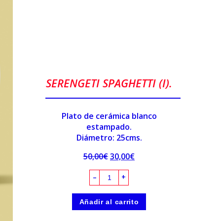
SERENGETI SPAGHETTI (I).
Plato de cerámica blanco
estampado.
Diámetro: 25cms.
50,00
€
30,00
€
–
+
Añadir al carrito