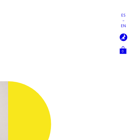
ES
–
EN
0