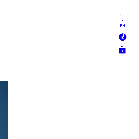
ES
–
EN
0