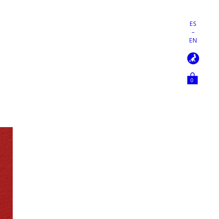
ES
–
EN
0